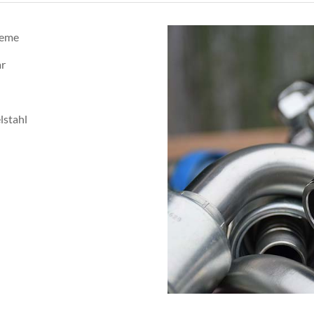
teme
ar
lstahl